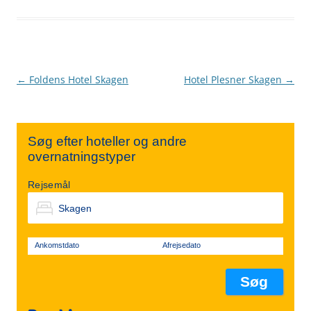
Indlægsnavigation
←
Foldens Hotel Skagen
Hotel Plesner Skagen
→
Søg efter hoteller og andre
overnatningstyper
Rejsemål
Ankomstdato
Afrejsedato